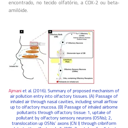
encontrado, no tecido olfatório, a COX-2 ou beta-
amilóide.
Ajmani
et al. (2016). Summary of proposed mechanism of
air pollution entry into olfactory tissues. (A) Passage of
inhaled air through nasal cavities, including small airflow
up to olfactory mucosa. (B) Passage of inhaled airborne
pollutants through olfactory tissue: 1, uptake of
pollutant by olfactory sensory neurons (OSNs); 2,
translocation up OSNs’ axons (CN I) through cribriform