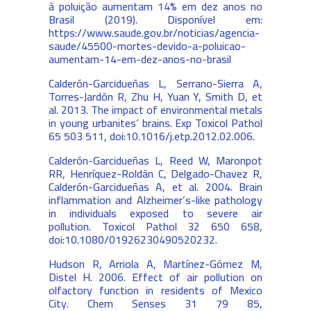
à poluição aumentam 14% em dez anos no
Brasil (2019). Disponível em:
https://www.saude.gov.br/noticias/agencia-
saude/45500-mortes-devido-a-poluicao-
aumentam-14-em-dez-anos-no-brasil
Calderón-Garcidueñas L, Serrano-Sierra A,
Torres-Jardón R, Zhu H, Yuan Y, Smith D, et
al. 2013. The impact of environmental metals
in young urbanites’ brains. Exp Toxicol Pathol
65 503 511, doi:10.1016/j.etp.2012.02.006.
Calderón-Garcidueñas L, Reed W, Maronpot
RR, Henríquez-Roldán C, Delgado-Chavez R,
Calderón-Garcidueñas A, et al. 2004. Brain
inflammation and Alzheimer’s-like pathology
in individuals exposed to severe air
pollution. Toxicol Pathol 32 650 658,
doi:10.1080/01926230490520232.
Hudson R, Arriola A, Martínez-Gómez M,
Distel H. 2006. Effect of air pollution on
olfactory function in residents of Mexico
City. Chem Senses 31 79 85,