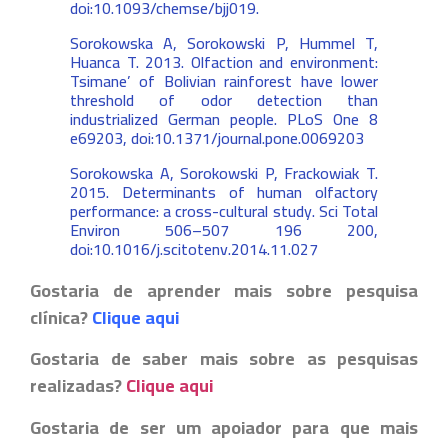
doi:10.1093/chemse/bjj019.
Sorokowska A, Sorokowski P, Hummel T,
Huanca T. 2013. Olfaction and environment:
Tsimane’ of Bolivian rainforest have lower
threshold of odor detection than
industrialized German people. PLoS One 8
e69203, doi:10.1371/journal.pone.0069203
Sorokowska A, Sorokowski P, Frackowiak T.
2015. Determinants of human olfactory
performance: a cross-cultural study. Sci Total
Environ 506–507 196 200,
doi:10.1016/j.scitotenv.2014.11.027
Gostaria de aprender mais sobre pesquisa
clínica?
Clique aqui
Gostaria de saber mais sobre as pesquisas
realizadas?
Clique aqui
Gostaria de ser um apoiador para que mais